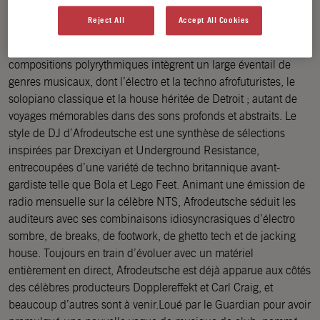
Afrodeutsche (Henrietta Smith-Rolla) est une artiste,
Reject All
Accept All Cookies
compositrice, productrice et DJ britannique d’origine
ghanéenne, russe et allemande, basée à Manchester. Ses
compositions polyrythmiques intègrent un large éventail de
genres musicaux, dont l’électro et la techno afrofuturistes, le
solopiano classique et la house héritée de Detroit ; autant de
voyages mémorables dans des sons profonds et abstraits. Le
style de DJ d’Afrodeutsche est une synthèse de sélections
inspirées par Drexciyan et Underground Resistance,
entrecoupées d’une variété de techno britannique avant-
gardiste telle que Bola et Lego Feet. Animant une émission de
radio mensuelle sur la célèbre NTS, Afrodeutsche séduit les
auditeurs avec ses combinaisons idiosyncrasiques d’électro
sombre, de breaks, de footwork, de ghetto tech et de jacking
house. Toujours en train d’évoluer avec un matériel
entièrement en direct, Afrodeutsche est déjà apparue aux côtés
des célèbres producteurs Dopplereffekt et Carl Craig, et
beaucoup d’autres sont à venir.Loué par le Guardian pour avoir