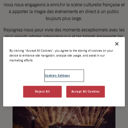
nous nous engageons à enrichir la scène culturelle française et
à apporter la magie des événements en direct à un public
toujours plus large.
Rejoignez-nous pour vivre des moments exceptionnels avec les
plus grands artistes internationaux et les talents émergents les
plus prometteurs.
By clicking “Accept All Cookies”, you agree to the storing of cookies on your
device to enhance site navigation, analyze site usage, and assist in our
marketing efforts.
Cookies Settings
Reject All
Accept All Cookies