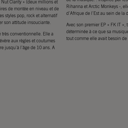
t Nut Clarity » (deux millions et
Rihanna et Arctic Monkeys -, el
oires de montée en niveau et de
d’Afrique de l’Est au sein de la 
es styles pop, rock et alternatif
r son attitude insouciante.
Avec son premier EP « FK IT », t
déterminée à ce que sa musique 
très conventionnelle. Elle a
tout comme elle avait besoin de 
 sévère aux règles et coutumes
ère jusqu’à l’âge de 10 ans. A