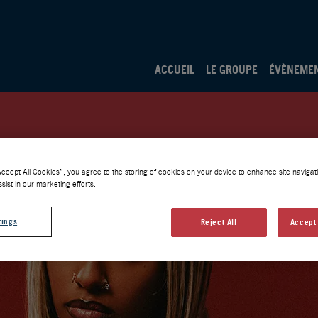
ACCUEIL
LE GROUPE
ÉVÈNEME
Accept All Cookies”, you agree to the storing of cookies on your device to enhance site navigati
sist in our marketing efforts.
tings
Reject All
Accept 