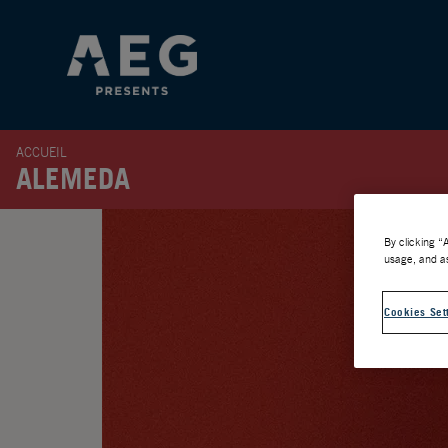
ACCUEIL
ALEMEDA
By clicking “
usage, and as
Cookies Set