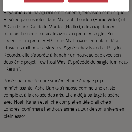
Asha Banks s’impose comme la nouvelle sensation venue du
Royaume-Uni, naviguant entre cinéma, télévision et musique.
Révélée par ses rôles dans My Fault: London (Prime Video) et
A Good Girl’s Guide to Murder (Netflix), elle a rapidement
conquis la scène musicale avec son premier single “So
Green” et un premier EP Untie My Tongue, cumulant déjà
plusieurs millions de streams. Signée chez Island et Polydor
Records, elle s’apprête à franchir un nouveau cap avec son
deuxième projet How Real Was It?, précédé du single lumineux
“Rerun”.
Portée par une écriture sincère et une énergie pop
rafraîchissante, Asha Banks s’impose comme une artiste
complète, à la croisée des arts. Elle a déjà partagé la scène
avec Noah Kahan et affiche complet en tête d’affiche à
Londres, confirmant l’enthousiasme autour de son univers en
plein essor.