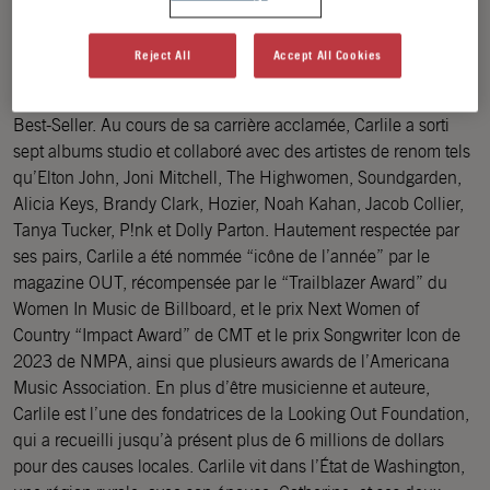
Reconnue comme l’une des voix les plus respectées de la
musique, Brandi Carlile est une chanteuse, compositrice et
Reject All
Accept All Cookies
productrice, récompensée de 11 Grammys et 2 Emmys, mais
est également une auteure à succès avec un New York Times
Best-Seller. Au cours de sa carrière acclamée, Carlile a sorti
sept albums studio et collaboré avec des artistes de renom tels
qu’Elton John, Joni Mitchell, The Highwomen, Soundgarden,
Alicia Keys, Brandy Clark, Hozier, Noah Kahan, Jacob Collier,
Tanya Tucker, P!nk et Dolly Parton. Hautement respectée par
ses pairs, Carlile a été nommée “icône de l’année” par le
magazine OUT, récompensée par le “Trailblazer Award” du
Women In Music de Billboard, et le prix Next Women of
Country “Impact Award” de CMT et le prix Songwriter Icon de
2023 de NMPA, ainsi que plusieurs awards de l’Americana
Music Association. En plus d’être musicienne et auteure,
Carlile est l’une des fondatrices de la Looking Out Foundation,
qui a recueilli jusqu’à présent plus de 6 millions de dollars
pour des causes locales. Carlile vit dans l’État de Washington,