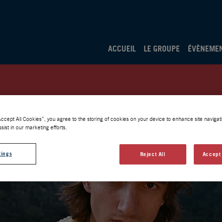
ACCUEIL
LE GROUPE
ÉVÈNEME
Accept All Cookies”, you agree to the storing of cookies on your device to enhance site navigati
sist in our marketing efforts.
tings
Reject All
Accept 