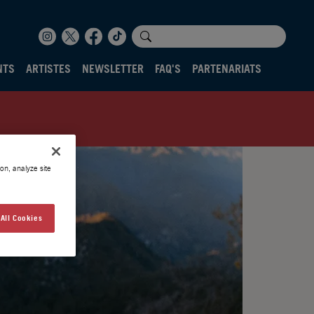
NTS
ARTISTES
NEWSLETTER
FAQ'S
PARTENARIATS
on, analyze site
All Cookies