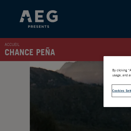
ACCUEIL
CHANCE PEÑA
By clicking “
usage, and as
Cookies Set