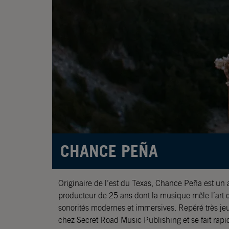
CHANCE PEÑA
Originaire de l’est du Texas, Chance Peña est un 
producteur de 25 ans dont la musique mêle l’art du
sonorités modernes et immersives. Repéré très je
chez Secret Road Music Publishing et se fait rap