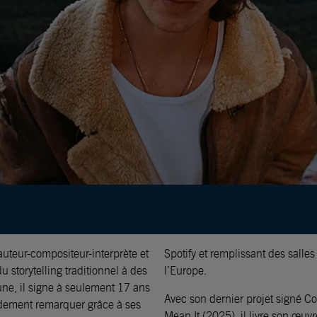
auteur-compositeur-interprète et
Spotify et remplissant des salles
 storytelling traditionnel à des
l’Europe.
une, il signe à seulement 17 ans
Avec son dernier projet signé 
idement remarquer grâce à ses
Mean It (2025), il livre son œuv