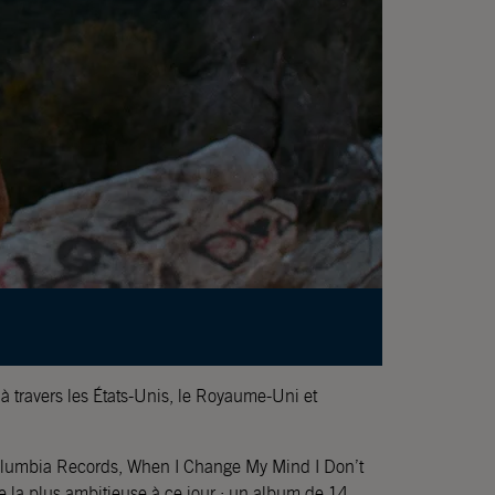
 à travers les États-Unis, le Royaume-Uni et
Columbia Records, When I Change My Mind I Don’t
re la plus ambitieuse à ce jour : un album de 14