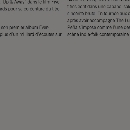
 Up & Away” dans le film Five
titres écrit dans une cabane isol
ds pour sa co-écriture du titre
sincérité brute. En tournée aux
après avoir accompagné The Lum
et son premier album Ever-
Peña s’impose comme l’une des v
plus d’un milliard d’écoutes sur
scène indie-folk contemporaine.