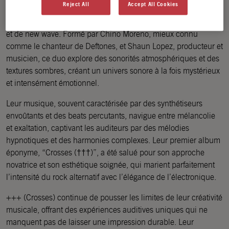
Reject All
Accept All Cookies
+++ (Crosses) est un projet musical captivant qui se démarque
par son mélange intrigant de synth-pop, de rock électronique
et de new wave. Formé par Chino Moreno, mieux connu
comme le chanteur de Deftones, et Shaun Lopez, producteur et
musicien, ce duo explore des sonorités atmosphériques et des
textures sombres, créant un univers sonore à la fois mystérieux
et intensément émotionnel.
Leur musique, souvent caractérisée par des synthétiseurs
envoûtants et des beats percutants, navigue entre mélancolie
et exaltation, captivant les auditeurs par des mélodies
hypnotiques et des harmonies complexes. Leur premier album
éponyme, “Crosses (†††)”, a été salué pour son approche
novatrice et son esthétique soignée, qui marient parfaitement
l’intensité du rock alternatif avec l’élégance de l’électronique.
+++ (Crosses) continue de pousser les limites de leur créativité
musicale, offrant des expériences auditives uniques qui ne
manquent pas de laisser une impression durable. Leur