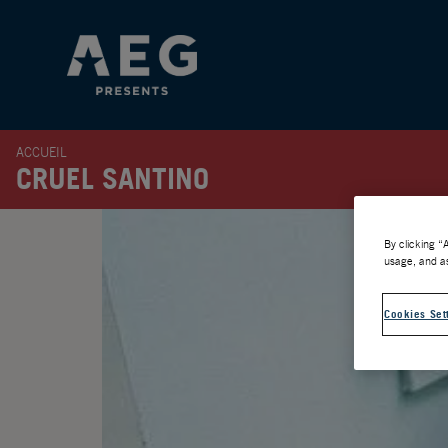
ACCUEIL
CRUEL SANTINO
By clicking “
usage, and as
Cookies Set