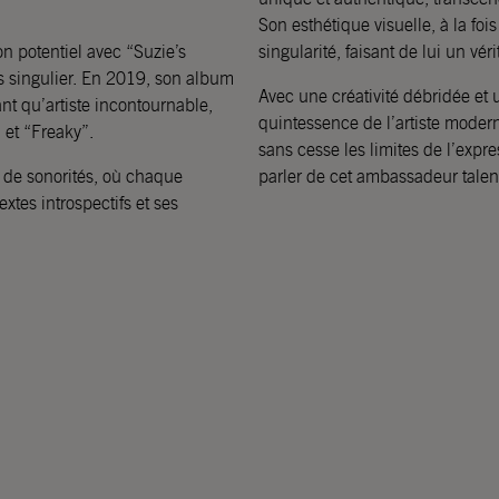
Son esthétique visuelle, à la foi
n potentiel avec “Suzie’s
singularité, faisant de lui un vér
s singulier. En 2019, son album
Avec une créativité débridée et 
nt qu’artiste incontournable,
quintessence de l’artiste modern
 et “Freaky”.
sans cesse les limites de l’expr
 de sonorités, où chaque
parler de cet ambassadeur talen
xtes introspectifs et ses