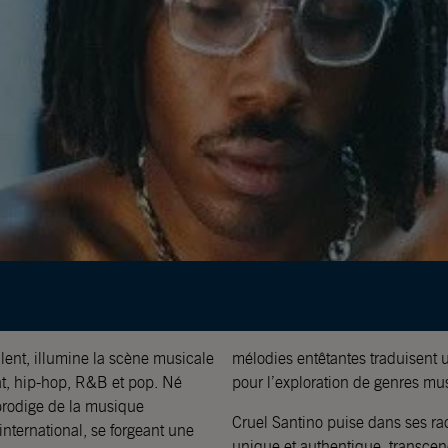
alent, illumine la scène musicale
mélodies entêtantes traduisent u
at, hip-hop, R&B et pop. Né
pour l’exploration de genres mu
rodige de la musique
Cruel Santino puise dans ses rac
international, se forgeant une
unique et authentique, transcend