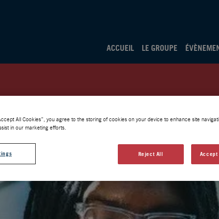
ACCUEIL
LE GROUPE
ÉVÈNEME
Accept All Cookies”, you agree to the storing of cookies on your device to enhance site navigati
sist in our marketing efforts.
tings
Reject All
Accept 