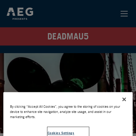
DEADMAU5
By clicking “Accept All Cookies”, you agree to the storing of cookies on your
device to enhance site navigation, analyze site usage, and assist in our
marketing efforts.
Cookies Settings