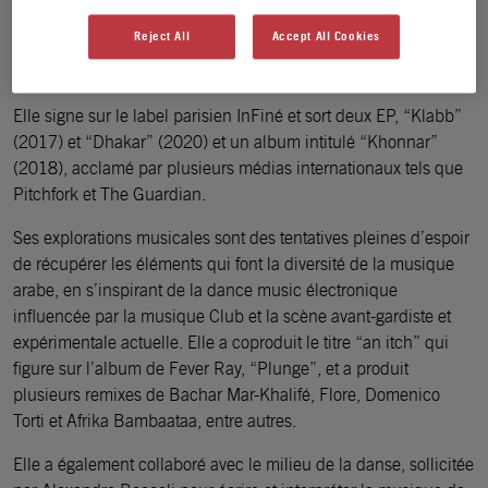
Après ses débuts dans un groupe de jazz et de multiples
Reject All
Accept All Cookies
interventions dans la scène électronique de Tunis, la
productrice et DJ tunisienne s’installe en France en 2016.
Elle signe sur le label parisien InFiné et sort deux EP, “Klabb”
(2017) et “Dhakar” (2020) et un album intitulé “Khonnar”
(2018), acclamé par plusieurs médias internationaux tels que
Pitchfork et The Guardian.
Ses explorations musicales sont des tentatives pleines d’espoir
de récupérer les éléments qui font la diversité de la musique
arabe, en s’inspirant de la dance music électronique
influencée par la musique Club et la scène avant-gardiste et
expérimentale actuelle. Elle a coproduit le titre “an itch” qui
figure sur l’album de Fever Ray, “Plunge”, et a produit
plusieurs remixes de Bachar Mar-Khalifé, Flore, Domenico
Torti et Afrika Bambaataa, entre autres.
Elle a également collaboré avec le milieu de la danse, sollicitée