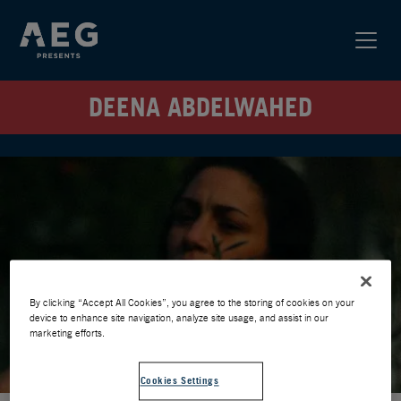
DEENA ABDELWAHED
By clicking “Accept All Cookies”, you agree to the storing of cookies on your
device to enhance site navigation, analyze site usage, and assist in our
marketing efforts.
Cookies Settings