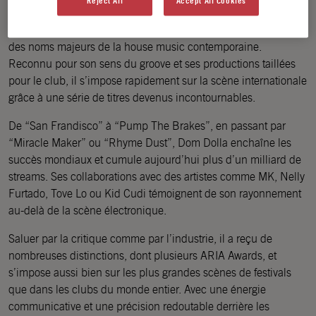
Reject All
Accept All Cookies
Dom Dolla est un DJ, producteur et songwriter australien
nommé aux Grammy Awards, devenu en quelques années l’un
des noms majeurs de la house music contemporaine.
Reconnu pour son sens du groove et ses productions taillées
pour le club, il s’impose rapidement sur la scène internationale
grâce à une série de titres devenus incontournables.
De “San Frandisco” à “Pump The Brakes”, en passant par
“Miracle Maker” ou “Rhyme Dust”, Dom Dolla enchaîne les
succès mondiaux et cumule aujourd’hui plus d’un milliard de
streams. Ses collaborations avec des artistes comme MK, Nelly
Furtado, Tove Lo ou Kid Cudi témoignent de son rayonnement
au-delà de la scène électronique.
Saluer par la critique comme par l’industrie, il a reçu de
nombreuses distinctions, dont plusieurs ARIA Awards, et
s’impose aussi bien sur les plus grandes scènes de festivals
que dans les clubs du monde entier. Avec une énergie
communicative et une précision redoutable derrière les