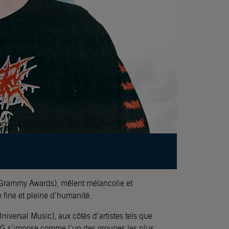
 Grammy Awards), mêlent mélancolie et
e fine et pleine d’humanité.
iversal Music), aux côtés d’artistes tels que
 s’impose comme l’un des groupes les plus