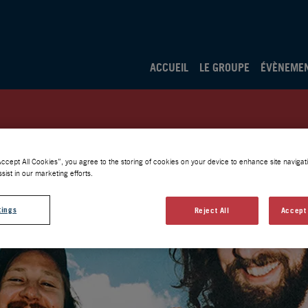
ACCUEIL
LE GROUPE
ÉVÈNEME
Accept All Cookies”, you agree to the storing of cookies on your device to enhance site navigati
sist in our marketing efforts.
tings
Reject All
Accept 