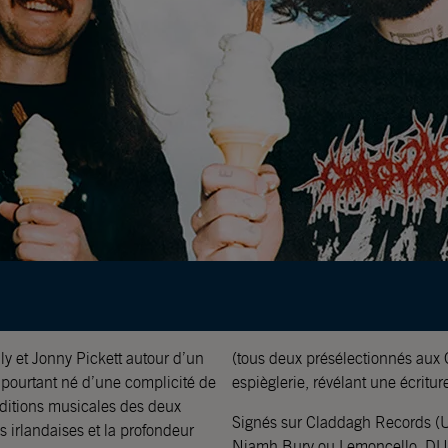
y et Jonny Pickett autour d’un
(tous deux présélectionnés aux
e pourtant né d’une complicité de
espièglerie, révélant une écritur
raditions musicales des deux
Signés sur Claddagh Records (Un
s irlandaises et la profondeur
Niamh Bury ou Lemoncello, DUG