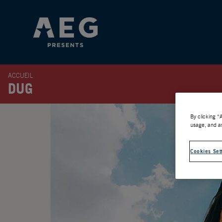
ACCUEIL
DUG
By clicking “
usage, and as
Cookies Set