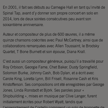
En 2001, il fait ses débuts au Carnegie Hall en tant qu’invité de
Spinal Tap, avant d’y donner son propre concert en solo en
2014, lors de deux soirées consécutives peu avant son
soixantième anniversaire.
Auteur et compositeur de plus de 600 œuvres, il a même
quinze chansons coécrites avec Paul McCartney, ainsi que de
collaborations remarquées avec Allen Toussaint, le Brodsky
Quartet, T Bone Burnett et son épouse, Diana Krall.
C’est aussi un compositeur généreux, puisqu’il a travaillé pour
Roy Orbison, Georgie Fame, Chet Baker, Dusty Springfield,
Solomon Burke, Johnny Cash, Bob Dylan, et a écrit avec
Carole King, Loretta Lynn, Bill Frisell, Rosanne Cash et Kris
Kristofferson. Ses compositions ont été enregistrées par George
Jones, Linda Ronstadt et Björk. Ses paroles pour «
Shipbuilding », mises en musique par Clive Langer, furent
initialement écrites pour Robert Wyatt, tandis que
l’enregistrement de Costello comprend un solo de trompette de