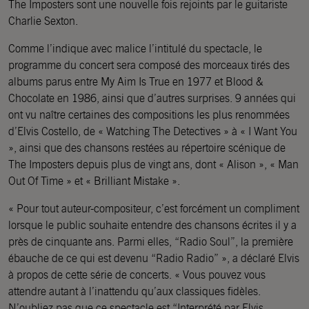
The Imposters sont une nouvelle fois rejoints par le guitariste
Charlie Sexton.
Comme l’indique avec malice l’intitulé du spectacle, le
programme du concert sera composé des morceaux tirés des
albums parus entre My Aim Is True en 1977 et Blood &
Chocolate en 1986, ainsi que d’autres surprises. 9 années qui
ont vu naître certaines des compositions les plus renommées
d’Elvis Costello, de « Watching The Detectives » à « I Want You
», ainsi que des chansons restées au répertoire scénique de
The Imposters depuis plus de vingt ans, dont « Alison », « Man
Out Of Time » et « Brilliant Mistake ».
« Pour tout auteur-compositeur, c’est forcément un compliment
lorsque le public souhaite entendre des chansons écrites il y a
près de cinquante ans. Parmi elles, “Radio Soul”, la première
ébauche de ce qui est devenu “Radio Radio” », a déclaré Elvis
à propos de cette série de concerts. « Vous pouvez vous
attendre autant à l’inattendu qu’aux classiques fidèles.
N’oubliez pas que ce spectacle est “Interprété par Elvis