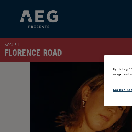
ACCUEIL
FLORENCE ROAD
By clicking “
usage, and as
Cookies Set