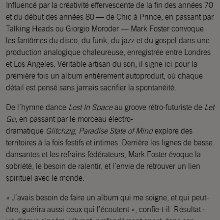
Influencé par la créativité effervescente de la fin des années 70
et du début des années 80 — de Chic à Prince, en passant par
Talking Heads ou Giorgio Moroder — Mark Foster convoque
les fantômes du disco, du funk, du jazz et du gospel dans une
production analogique chaleureuse, enregistrée entre Londres
et Los Angeles. Véritable artisan du son, il signe ici pour la
première fois un album entièrement autoproduit, où chaque
détail est pensé sans jamais sacrifier la spontanéité.
De l’hymne dance
Lost In Space
au groove rétro-futuriste de
Let
Go
, en passant par le morceau électro-
dramatique
Glitchzig
,
Paradise State of Mind
explore des
territoires à la fois festifs et intimes. Derrière les lignes de basse
dansantes et les refrains fédérateurs, Mark Foster évoque la
sobriété, le besoin de ralentir, et l’envie de retrouver un lien
spirituel avec le monde.
« J’avais besoin de faire un album qui me soigne, et qui peut-
être, guérira aussi ceux qui l’écoutent », confie-t-il. Résultat :