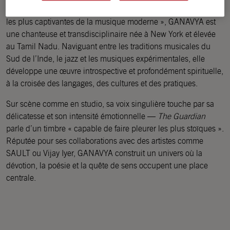
Décrite par le
Wall Street Journal
comme « l’une des vocalistes
les plus captivantes de la musique moderne », GANAVYA est
une chanteuse et transdisciplinaire née à New York et élevée
au Tamil Nadu. Naviguant entre les traditions musicales du
Sud de l’Inde, le jazz et les musiques expérimentales, elle
développe une œuvre introspective et profondément spirituelle,
à la croisée des langages, des cultures et des pratiques.
Sur scène comme en studio, sa voix singulière touche par sa
délicatesse et son intensité émotionnelle —
The Guardian
parle d’un timbre « capable de faire pleurer les plus stoïques ».
Réputée pour ses collaborations avec des artistes comme
SAULT ou Vijay Iyer, GANAVYA construit un univers où la
dévotion, la poésie et la quête de sens occupent une place
centrale.