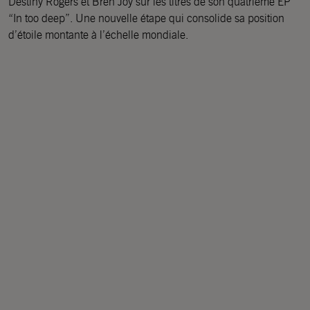
Destiny Rogers et Bren Joy sur les titres de son quatrième EP
“In too deep”. Une nouvelle étape qui consolide sa position
d’étoile montante à l’échelle mondiale.