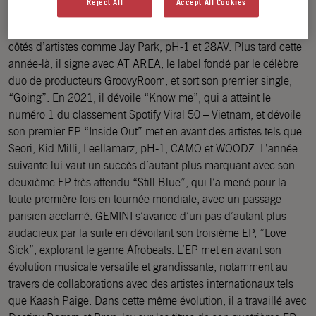
Reject All
Accept All Cookies
GEMINI a d’abord fait sa marque sur la scène musicale grâce à
son apparition sur la compilation “H1GHR : BLUE TAPE” aux
côtés d’artistes comme Jay Park, pH-1 et 28AV. Plus tard cette
année-là, il signe avec AT AREA, le label fondé par le célèbre
duo de producteurs GroovyRoom, et sort son premier single,
“Going”. En 2021, il dévoile “Know me”, qui a atteint le
numéro 1 du classement Spotify Viral 50 – Vietnam, et dévoile
son premier EP “Inside Out” met en avant des artistes tels que
Seori, Kid Milli, Leellamarz, pH-1, CAMO et WOODZ. L’année
suivante lui vaut un succès d’autant plus marquant avec son
deuxième EP très attendu “Still Blue”, qui l’a mené pour la
toute première fois en tournée mondiale, avec un passage
parisien acclamé. GEMINI s’avance d’un pas d’autant plus
audacieux par la suite en dévoilant son troisième EP, “Love
Sick”, explorant le genre Afrobeats. L’EP met en avant son
évolution musicale versatile et grandissante, notamment au
travers de collaborations avec des artistes internationaux tels
que Kaash Paige. Dans cette même évolution, il a travaillé avec