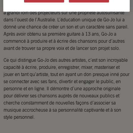
Go-Jo, le projet solo de la pop star émergente Marty Zambotto,
a grandi loin des projecteurs sur une propriété autosuffisante
dans l’ouest de l’Australie. L’éducation unique de Go-Jo lui a
donné une chance de créer un son et un caractère sans pareil.
Après avoir obtenu sa première guitare à 13 ans, Go-Jo a
commencé à produire et à écrire des chansons pour d’autres
avant de trouver sa propre voix et de lancer son projet solo.
Ce qui distingue Go-Jo des autres artistes, c’est son incroyable
capacité à écrire, produire, enregistrer, mixer, masteriser et
jouer en tant qu’artiste, tout en ayant un don presque inné pour
se connecter avec ses fans, divertir et engager le public, en
personne et en ligne. Il démontre d’une approche originale
pour délivrer ses chansons auprès de nouveaux publics et
cherche constamment de nouvelles façons d’associer sa
musique accrocheuse à sa personnalité captivante et à son
style personnel.