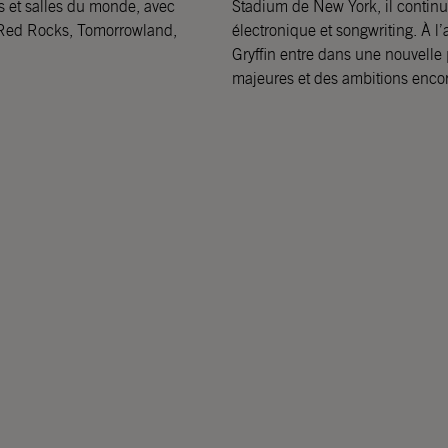
als et salles du monde, avec
Stadium de New York, il continu
 Red Rocks, Tomorrowland,
électronique et songwriting. À l’
Gryffin entre dans une nouvelle 
majeures et des ambitions encor