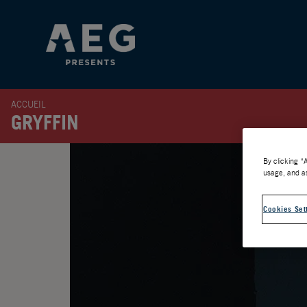
ACCUEIL
GRYFFIN
By clicking “
usage, and as
Cookies Set