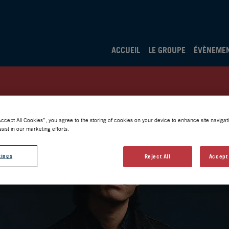
ACCUEIL
LE GROUPE
ÉVÈNEME
Accept All Cookies”, you agree to the storing of cookies on your device to enhance site navigati
sist in our marketing efforts.
tings
Reject All
Accept 