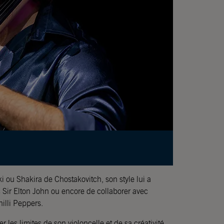
 ou Shakira de Chostakovitch, son style lui a
 Sir Elton John ou encore de collaborer avec
illi Peppers.
les limites de son violoncelle et de sa créativité.