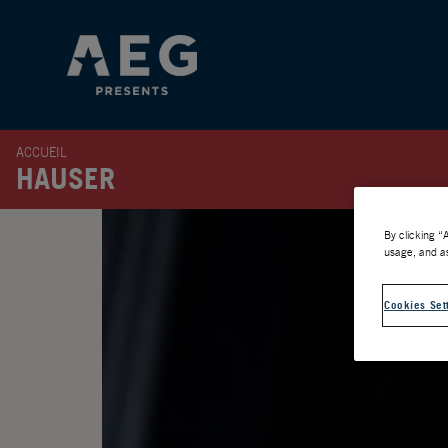
ACCUEIL
HAUSER
By clicking “
usage, and as
Cookies Set