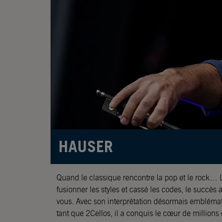
HAUSER
Quand le classique rencontre la pop et le rock…
fusionner les styles et cassé les codes, le succè
vous. Avec son interprétation désormais emblém
tant que 2Cellos, il a conquis le cœur de million