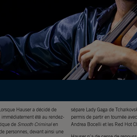
 Lorsque Hauser a décidé de
sépare Lady Gaga de Tchaïkovski
s a immédiatement été au rendez-
permis de partir en tournée avec
atique de
Smooth Criminal
en
Andrea Bocelli et les Red Hot Ch
s de personnes, devant ainsi une
Hauser n’a de cesse de repousser 