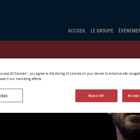
ACCUEIL
LE GROUPE
ÉVÈNEME
Accept All Cookies”, you agree to the storing of cookies on your device to enhance site navigati
sist in our marketing efforts.
tings
Reject All
Accept 