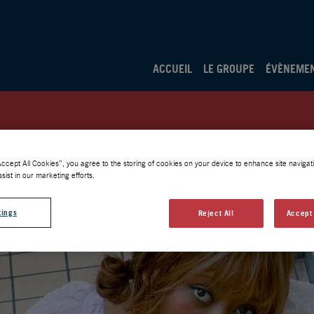
ACCUEIL
LE GROUPE
ÉVÈNEME
Accept All Cookies”, you agree to the storing of cookies on your device to enhance site navigati
sist in our marketing efforts.
tings
Reject All
Accept 