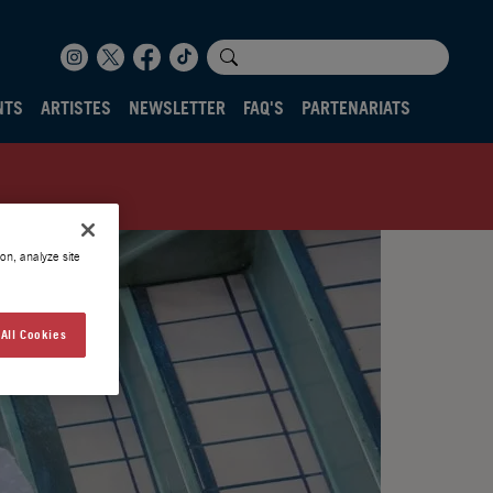
NTS
ARTISTES
NEWSLETTER
FAQ'S
PARTENARIATS
on, analyze site
All Cookies