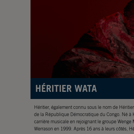
HÉRITIER WATA
Héritier, également connu sous le nom de Héritier 
son premier album solo « Carrière d’honneur – Re
de la République Démocratique du Congo. Né à 
Chemin de la gloire » est sorti en avril dernier, il y e
carrière musicale en rejoignant le groupe Wenge
différents genres musicaux, allant de la rumba congolaise
Werrason en 1999. Après 16 ans à leurs côtés, Hé