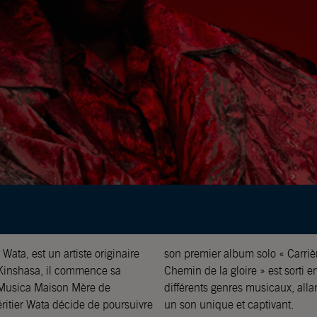
Wata, est un artiste originaire
tirada ». Son dernier album «
Kinshasa, il commence sa
xcelle dans l’art de fusionner
 Musica Maison Mère de
 à l’afrobeat, créant ainsi
ritier Wata décide de poursuivre
un son unique et captivant.