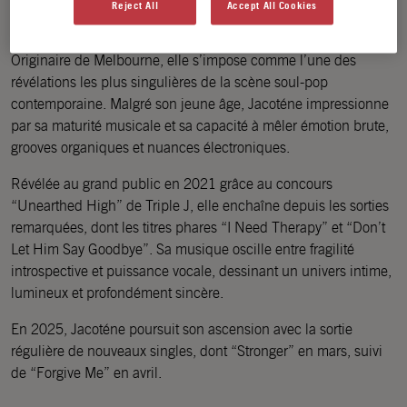
Reject All
Accept All Cookies
Jacoténe est une autrice-compositrice-interprète australienne
au timbre de voix captivant et à la sensibilité artistique affirmée.
Originaire de Melbourne, elle s’impose comme l’une des
révélations les plus singulières de la scène soul-pop
contemporaine. Malgré son jeune âge, Jacoténe impressionne
par sa maturité musicale et sa capacité à mêler émotion brute,
grooves organiques et nuances électroniques.
Révélée au grand public en 2021 grâce au concours
“Unearthed High” de Triple J, elle enchaîne depuis les sorties
remarquées, dont les titres phares “I Need Therapy” et “Don’t
Let Him Say Goodbye”. Sa musique oscille entre fragilité
introspective et puissance vocale, dessinant un univers intime,
lumineux et profondément sincère.
En 2025, Jacoténe poursuit son ascension avec la sortie
régulière de nouveaux singles, dont “Stronger” en mars, suivi
de “Forgive Me” en avril.