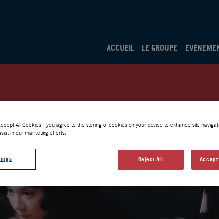
ACCUEIL
LE GROUPE
ÉVÈNEME
Accept All Cookies”, you agree to the storing of cookies on your device to enhance site navigati
sist in our marketing efforts.
tings
Reject All
Accept 