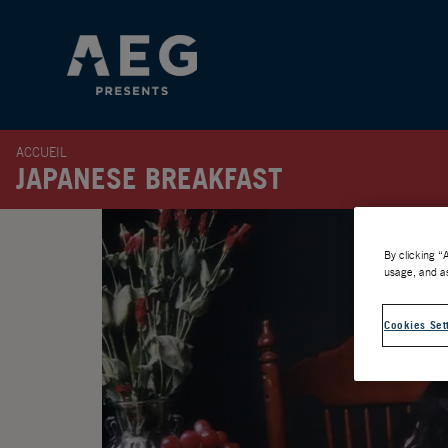
ACCUEIL
JAPANESE BREAKFAST
By clicking “
usage, and as
Cookies Set