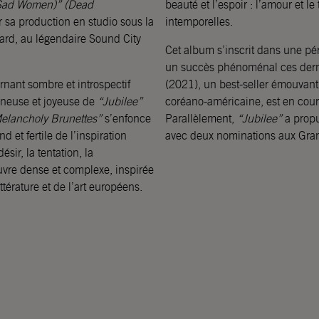
 Sad Women)” (Dead
beauté et l’espoir : l’amour et le
 sa production en studio sous la
intemporelles.
ard, au légendaire Sound City
Cet album s’inscrit dans une pé
un succès phénoménal ces der
nant sombre et introspectif
(2021), un best-seller émouvant 
mineuse et joyeuse de
“Jubilee”
coréano-américaine, est en cou
elancholy Brunettes”
s’enfonce
Parallèlement,
“Jubilee”
a propu
 et fertile de l’inspiration
avec deux nominations aux Gra
ir, la tentation, la
œuvre dense et complexe, inspirée
térature et de l’art européens.