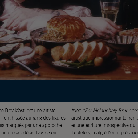
e Breakfast, est une artiste
Avec
“For Melancholy Brunettes
 l’ont hissée au rang des figures
artistique impressionnante, ren
buts marqués par une approche
et une écriture introspective qu
chit un cap décisif avec son
Toutefois, malgré l’omniprésence