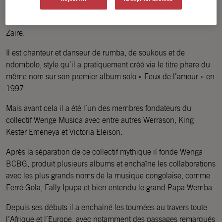
Jb Mpiana est né le 2 juin 1967 à Kananga (Kasaï central) en
République Démocratique du Congo alors encore appelé
Zaïre.
Il est chanteur et danseur de rumba, de soukous et de
ndombolo, style qu’il a pratiquement créé via le titre phare du
même nom sur son premier album solo « Feux de l’amour » en
1997.
Mais avant cela il a été l’un des membres fondateurs du
collectif Wenge Musica avec entre autres Werrason, King
Kester Emeneya et Victoria Eleison.
Après la séparation de ce collectif mythique il fonde Wenga
BCBG, produit plusieurs albums et enchaîne les collaborations
avec les plus grands noms de la musique congolaise, comme
Ferré Gola, Fally Ipupa et bien entendu le grand Papa Wemba.
Depuis ses débuts il a enchainé les tournées au travers toute
l’Afrique et l’Europe, avec notamment des passages remarqués