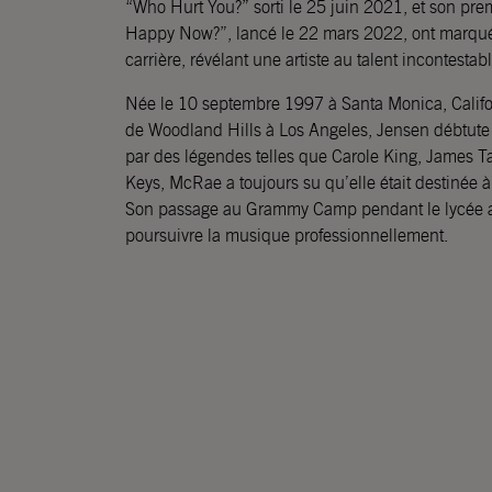
“Who Hurt You?” sorti le 25 juin 2021, et son pr
Happy Now?”, lancé le 22 mars 2022, ont marqué
carrière, révélant une artiste au talent incontestabl
Née le 10 septembre 1997 à Santa Monica, Californ
de Woodland Hills à Los Angeles, Jensen débtute
par des légendes telles que Carole King, James Ta
Keys, McRae a toujours su qu’elle était destinée 
Son passage au Grammy Camp pendant le lycée a
poursuivre la musique professionnellement.