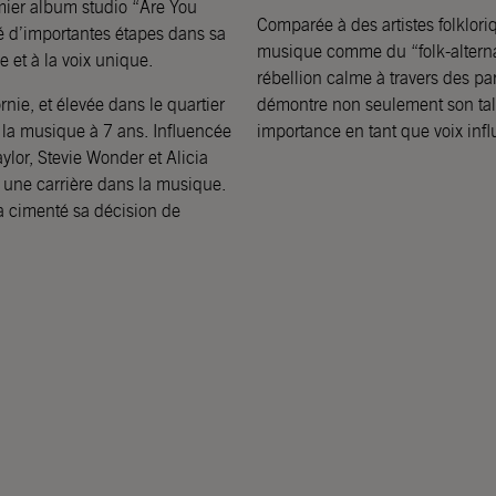
emier album studio “Are You
Comparée à des artistes folklo
 d’importantes étapes dans sa
musique comme du “folk-alternat
e et à la voix unique.
rébellion calme à travers des p
ie, et élevée dans le quartier
démontre non seulement son tal
 la musique à 7 ans. Influencée
importance en tant que voix infl
ylor, Stevie Wonder et Alicia
à une carrière dans la musique.
 cimenté sa décision de