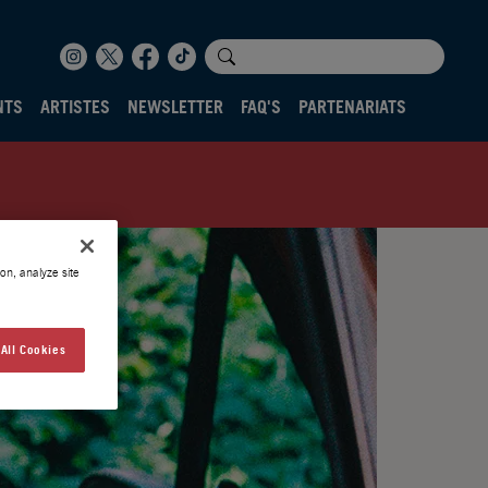
NTS
ARTISTES
NEWSLETTER
FAQ'S
PARTENARIATS
on, analyze site
All Cookies