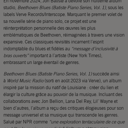
En novembre 2024, Jon Batiste a dévoilé son huitième album
studio,
Beethoven Blues (Batiste Piano Series, Vol. 1)
, sous les
labels Verve Records/Interscope. Marquant le premier volet de
sa nouvelle série de piano solo, ce projet est une
réinterprétation personnelle des œuvres les plus
emblématiques de Beethoven, réimaginées à travers une vision
expansive. Ces classiques revisités incarnent l’esprit
indomptable du blues et fidèles au
“message d’inclusivité à
bras ouverts”
important à l’artiste (New York Times),
embrassant un large éventail de genres.
Beethoven Blues (Batiste Piano Series, Vol. 1)
succède ainsi
à
World Music Radio
(sorti en août 2023 via Verve), un album
inspiré par la mission du natif de Louisiane : créer du lien et
élargir la culture grâce au pouvoir de la musique. Incluant des
collaborations avec Jon Bellion, Lana Del Rey, Lil’ Wayne et
bien d’autres, l’album a reçu des critiques élogieuses pour son
message universel et sa musique qui transcende les genres.
Salué par NPR comme
“une exploration tentaculaire de ce que