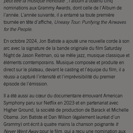
peut être la musique mondiale”
, l’album a obtenu cinq
nominations aux Grammy Awards, dont celle de l’Album de
l’année. L’année suivante, il a entamé sa toute première
tournée en tête d’affiche,
Uneasy Tour: Purifying the Airwaves
for the People
.
En octobre 2024, Jon Batiste a ajouté une nouvelle corde à son
arc avec la signature de la bande originale du film Saturday
Night de Jason Reitman, où se mêle jazz, musique classique et
éléments comtemporains. Musique composée et produite en
direct sur le plateau, devant le casting et l’équipe du film, il a
réussi a capturé l’intensité et l’imprévisibilité du premier
épisode de l’émission.
Il a été aussi au cœur du documentaire émouvant American
Symphony paru sur Netflix en 2023 et en partenariat avec
Higher Ground, la société de production de Barack et Michelle
Obama. Jon Batiste et Dan Wilson (également lauréat d’un
Grammy) ont écrit à quatre mains la chanson poignante
It
Never Went Away
pour le film, qui a reçu une nomination aux