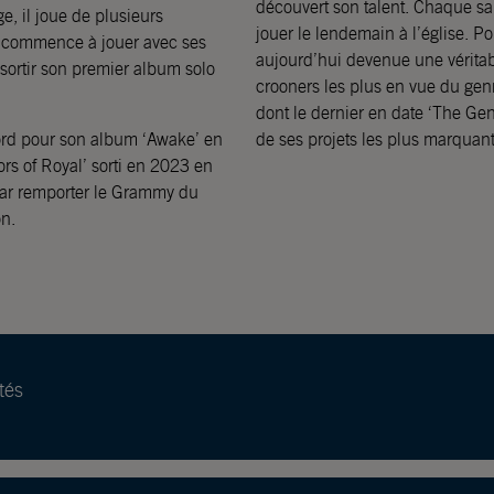
découvert son talent. Chaque sam
e, il joue de plusieurs
jouer le lendemain à l’église. P
 et commence à jouer avec ses
aujourd’hui devenue une véritab
sortir son premier album solo
crooners les plus en vue du genr
dont le dernier en date ‘The Gen
rd pour son album ‘Awake’ en
de ses projets les plus marquant
rs of Royal’ sorti en 2023 en
 par remporter le Grammy du
n.
tés