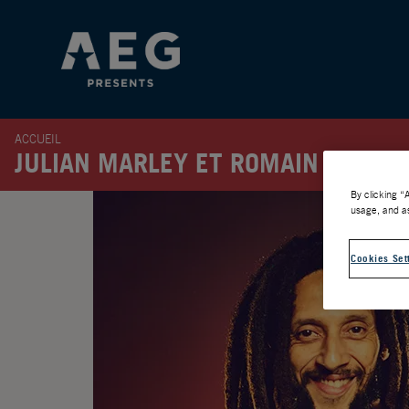
ACCUEIL
JULIAN MARLEY ET ROMAIN VIRGO
By clicking “
usage, and as
Cookies Set