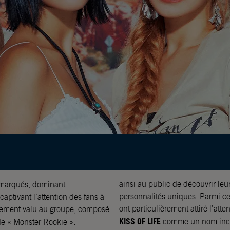
ainsi au public de découvrir leu
emarqués, dominant
personnalités uniques. Parmi ces
aptivant l’attention des fans à
ont particulièrement attiré l’att
idement valu au groupe, composé
KISS OF LIFE
comme un nom inco
x de « Monster Rookie ».