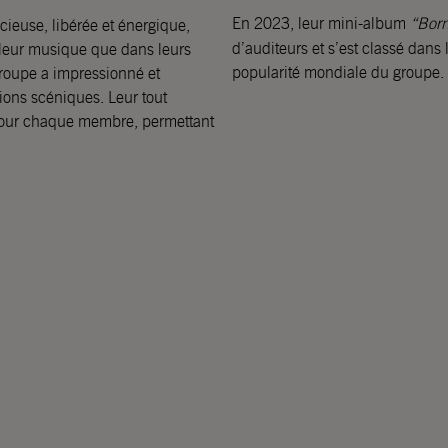
En 2023, leur mini-album
“Born
ieuse, libérée et énergique,
d’auditeurs et s’est classé dans 
 leur musique que dans leurs
popularité mondiale du groupe.
roupe a impressionné et
tions scéniques. Leur tout
pour chaque membre, permettant