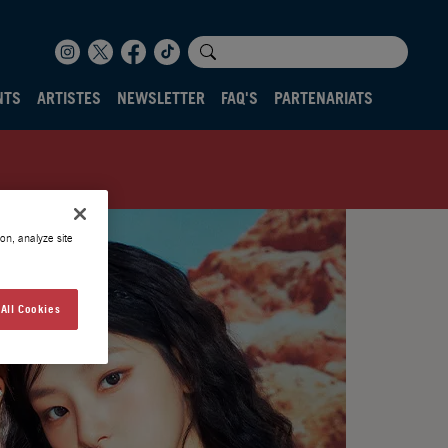
NTS
ARTISTES
NEWSLETTER
FAQ'S
PARTENARIATS
on, analyze site
All Cookies