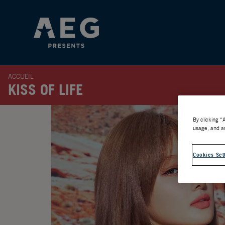
ACCUEIL
KISS OF LIFE
By clicking “
usage, and as
Cookies Set