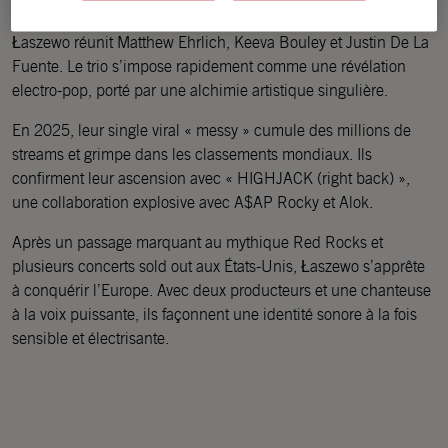
Né d’une rencontre inattendue à Santa Barbara en 2018,
Łaszewo réunit Matthew Ehrlich, Keeva Bouley et Justin De La
Fuente. Le trio s’impose rapidement comme une révélation
electro-pop, porté par une alchimie artistique singulière.
En 2025, leur single viral « messy » cumule des millions de
streams et grimpe dans les classements mondiaux. Ils
confirment leur ascension avec « HIGHJACK (right back) »,
une collaboration explosive avec A$AP Rocky et Alok.
Après un passage marquant au mythique Red Rocks et
plusieurs concerts sold out aux États-Unis, Łaszewo s’apprête
à conquérir l’Europe. Avec deux producteurs et une chanteuse
à la voix puissante, ils façonnent une identité sonore à la fois
sensible et électrisante.