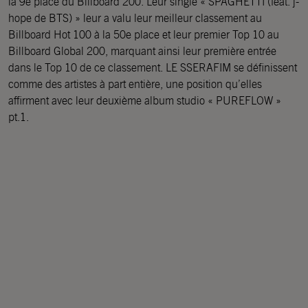
la 9e place du Billboard 200. Leur single « SPAGHETTI (feat. j-
hope de BTS) » leur a valu leur meilleur classement au
Billboard Hot 100 à la 50e place et leur premier Top 10 au
Billboard Global 200, marquant ainsi leur première entrée
dans le Top 10 de ce classement. LE SSERAFIM se définissent
comme des artistes à part entière, une position qu’elles
affirment avec leur deuxième album studio « PUREFLOW »
pt.1.