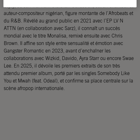
Lojay, de son vrai nom Olalekan Osifeso Jr., est un chanteur et
auteur-compositeur nigérian, figure montante de l’Afrobeats et
du R&B. Révélé au grand public en 2021 avec l’EP LV N
ATTN (en collaboration avec Sarz), il connaît un succès
mondial avec le titre Monalisa, remixé ensuite avec Chris
Brown. Il affine son style entre sensualité et émotion avec
Gangster Romantic en 2023, avant d’enchaîner les
collaborations avec Wizkid, Davido, Ayra Starr ou encore Swae
Lee. En 2025, il dévoile les premiers extraits de son très
attendu premier album, porté par les singles Somebody Like
You et Mwah (feat. Odeal), et confirme sa place centrale sur la
scène afropop internationale.