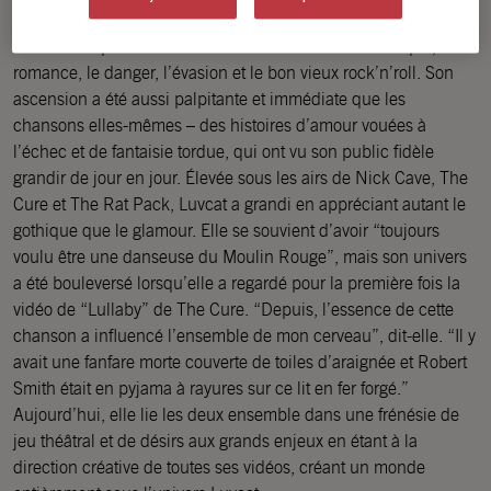
Luvcat et son groupe concoctent une révolte parisienne
décadente qui rencontre la sueur et la sciure britannique, la
romance, le danger, l’évasion et le bon vieux rock’n’roll. Son
ascension a été aussi palpitante et immédiate que les
chansons elles-mêmes – des histoires d’amour vouées à
l’échec et de fantaisie tordue, qui ont vu son public fidèle
grandir de jour en jour. Élevée sous les airs de Nick Cave, The
Cure et The Rat Pack, Luvcat a grandi en appréciant autant le
gothique que le glamour. Elle se souvient d’avoir “toujours
voulu être une danseuse du Moulin Rouge”, mais son univers
a été bouleversé lorsqu’elle a regardé pour la première fois la
vidéo de “Lullaby” de The Cure. “Depuis, l’essence de cette
chanson a influencé l’ensemble de mon cerveau”, dit-elle. “Il y
avait une fanfare morte couverte de toiles d’araignée et Robert
Smith était en pyjama à rayures sur ce lit en fer forgé.”
Aujourd’hui, elle lie les deux ensemble dans une frénésie de
jeu théâtral et de désirs aux grands enjeux en étant à la
direction créative de toutes ses vidéos, créant un monde