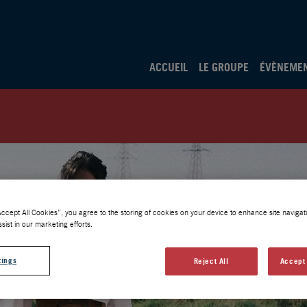
ACCUEIL
LE GROUPE
ÉVÈNEME
Accept All Cookies”, you agree to the storing of cookies on your device to enhance site navigati
sist in our marketing efforts.
tings
Reject All
Accept 