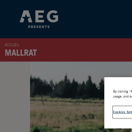
ACCUEIL
MALLRAT
By clicking “
usage, and as
Cookies Set