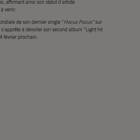
s, affirmant ainsi son statut d’artiste
à venir.
ndiale de son dernier single “
Hocus Pocus”
sur
 s’apprête à dévoiler son second album “Light hit
14 février prochain.