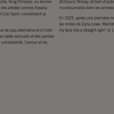
one, King Princess, ou encore
Billboard
, Noisey, et bien d’autre
c des artistes comme Azealia
incontournable dans les années 
 Cub Sport, consolidant sa
En 2025, après une première mo
les ondes de Zane Lowe, Mallrat
e de pop alternative et d’indie
my face like a straight right” le 
es beats sensuels et des paroles
ulnérabilité, l’amour et les