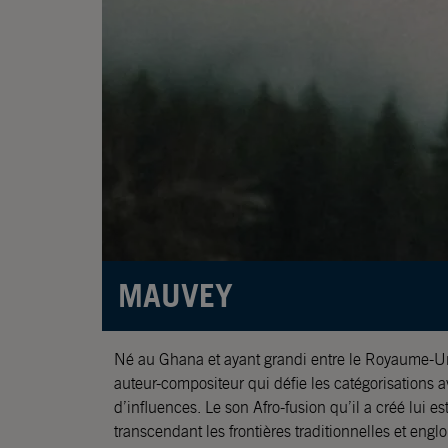
MAUVEY
Né au Ghana et ayant grandi entre le Royaume-U
auteur-compositeur qui défie les catégorisations
la musique de MAUVEY reflète une palette d’émotions,
d’influences. Le son Afro-fusion qu’il a créé lui e
désir profond de changer le monde. Son art vise à dis
transcendant les frontières traditionnelles et englo