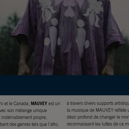
MAUVEY
ni et le Canada,
est un
à travers divers supports artistiques – l’écriture de chansons, le cinéma, la mode –
 avec son mélange unique
 toutes entrelacées par un
st indéniablement propre,
tribuer de l’amour, tout en
reconnaissant les luttes de ce m
bant des genres tels que l’afro,