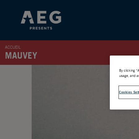
ACCUEIL
MAUVEY
By clicking “
usage, and as
Cookies Set