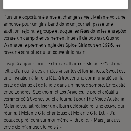
tournait autour de l’expérience : se perdre dans la foule. »
Puis une opportunité arrive et change sa vie : Melanie voit une
annonce pour un girls band dans un journal, passe une
audition, rejoint le groupe et troque les fêtes dans les entrepôts
contre un camp d’entraînement intensif de pop star. Quand
Wannabe le premier single des Spice Girls sort en 1996, les
raves ne sont plus qu’un souvenir lointain.
Jusqu’à aujourd’hui. Le dernier album de Melanie C’est une
lettre d’amour à ces années grisantes et formatrices. Sweat est
une invitation à faire la fête, à trouver une communauté sur la
piste de danse et de la joie dans un monde sombre. Enregistré
entre Londres, Stockholm et Los Angeles, le projet créatif a
commencé à Sydney où elle tournait pour The Voice Australia.
Melanie voulait réaliser un album célébratoire, une œuvre qui
réunirait Melanie C la chanteuse et Melanie C la DJ. « J’ai
beaucoup réfléchi sur moi-même », dit-elle. « Mais j’ai aussi
envie de m’amuser, tu vois ? »