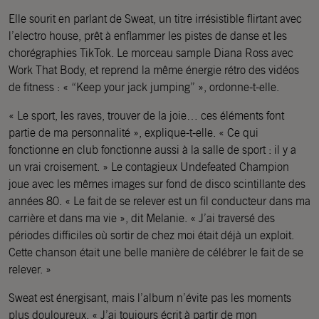
Elle sourit en parlant de Sweat, un titre irrésistible flirtant avec
l’electro house, prêt à enflammer les pistes de danse et les
chorégraphies TikTok. Le morceau sample Diana Ross avec
Work That Body, et reprend la même énergie rétro des vidéos
de fitness : « “Keep your jack jumping” », ordonne-t-elle.
« Le sport, les raves, trouver de la joie… ces éléments font
partie de ma personnalité », explique-t-elle. « Ce qui
fonctionne en club fonctionne aussi à la salle de sport : il y a
un vrai croisement. » Le contagieux Undefeated Champion
joue avec les mêmes images sur fond de disco scintillante des
années 80. « Le fait de se relever est un fil conducteur dans ma
carrière et dans ma vie », dit Melanie. « J’ai traversé des
périodes difficiles où sortir de chez moi était déjà un exploit.
Cette chanson était une belle manière de célébrer le fait de se
relever. »
Sweat est énergisant, mais l’album n’évite pas les moments
plus douloureux. « J’ai toujours écrit à partir de mon