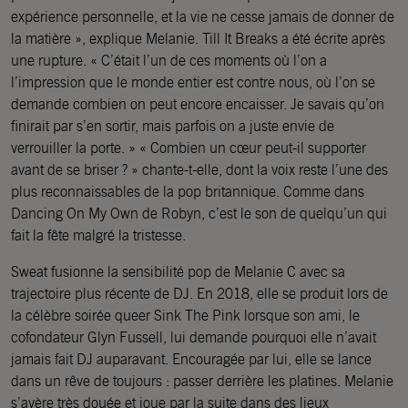
expérience personnelle, et la vie ne cesse jamais de donner de
la matière », explique Melanie. Till It Breaks a été écrite après
une rupture. « C’était l’un de ces moments où l’on a
l’impression que le monde entier est contre nous, où l’on se
demande combien on peut encore encaisser. Je savais qu’on
finirait par s’en sortir, mais parfois on a juste envie de
verrouiller la porte. » « Combien un cœur peut-il supporter
avant de se briser ? » chante-t-elle, dont la voix reste l’une des
plus reconnaissables de la pop britannique. Comme dans
Dancing On My Own de Robyn, c’est le son de quelqu’un qui
fait la fête malgré la tristesse.
Sweat fusionne la sensibilité pop de Melanie C avec sa
trajectoire plus récente de DJ. En 2018, elle se produit lors de
la célèbre soirée queer Sink The Pink lorsque son ami, le
cofondateur Glyn Fussell, lui demande pourquoi elle n’avait
jamais fait DJ auparavant. Encouragée par lui, elle se lance
dans un rêve de toujours : passer derrière les platines. Melanie
s’avère très douée et joue par la suite dans des lieux