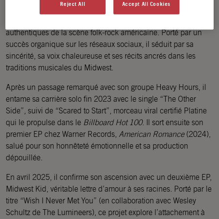
Reject All
Accept All Cookies
Originaire de Cincinnati dans l’Ohio, Michael Marcagi
s’impose comme l’une des nouvelles voix les plus
authentiques de la scène folk-rock américaine. Porté par un
succès organique sur les réseaux sociaux, il séduit par sa
sincérité, sa voix chaleureuse et ses récits ancrés dans les
traditions musicales du Midwest.
Après un passage remarqué avec son groupe Heavy Hours, il
entame sa carrière solo fin 2023 avec le single “The Other
Side”, suivi de “Scared to Start”, morceau viral certifié Platine
qui le propulse dans le
Billboard Hot 100
. Il sort ensuite son
premier EP chez Warner Records,
American Romance
(2024),
salué pour son honnêteté émotionnelle et sa production
dépouillée.
En avril 2025, il confirme son ascension avec un deuxième EP,
Midwest Kid, véritable lettre d’amour à ses racines. Porté par le
titre “Wish I Never Met You” (en collaboration avec Wesley
Schultz de The Lumineers), ce projet explore l’attachement à