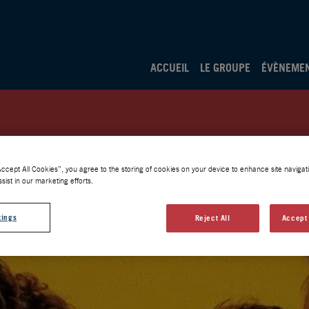
ACCUEIL
LE GROUPE
ÉVÈNEME
Accept All Cookies”, you agree to the storing of cookies on your device to enhance site navigati
sist in our marketing efforts.
tings
Reject All
Accept 