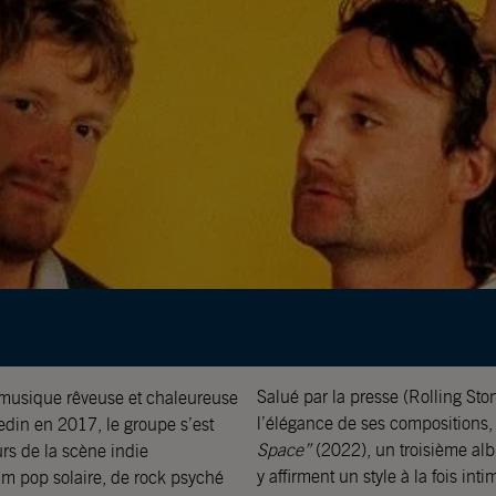
Salué par la presse (Rolling Ston
 musique rêveuse et chaleureuse
l’élégance de ses compositions, 
din en 2017, le groupe s’est
Space”
(2022), un troisième alb
rs de la scène indie
y affirment un style à la fois in
am pop solaire, de rock psyché