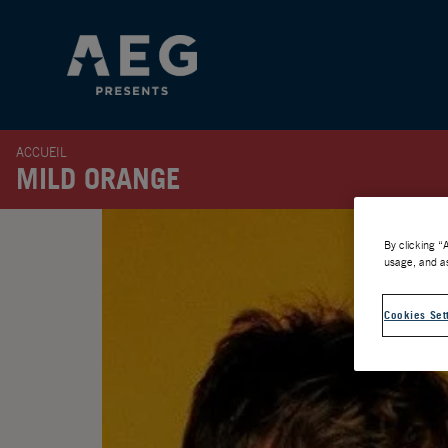
ACCUEIL
MILD ORANGE
By clicking “
usage, and as
Cookies Set