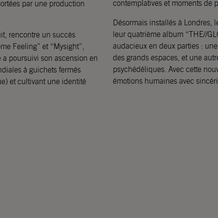
contemplatives et moments de pu
 portées par une production
Désormais installés à Londres, 
leur quatrième album “THE//GL
it, rencontre un succès
audacieux en deux parties : une
ome Feeling” et “Mysight”,
des grands espaces, et une autre
 a poursuivi son ascension en
psychédéliques. Avec cette nouv
diales à guichets fermés
émotions humaines avec sincérité
) et cultivant une identité