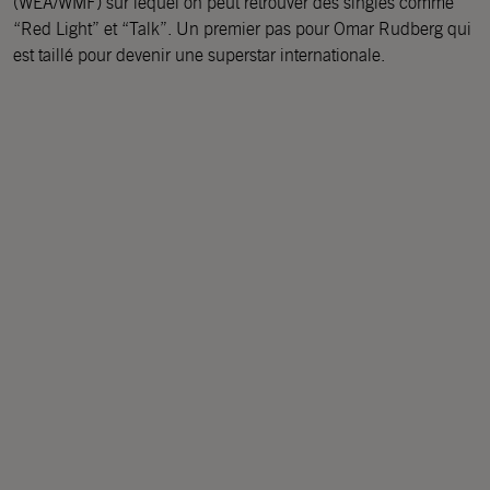
(WEA/WMF) sur lequel on peut retrouver des singles comme
“Red Light” et “Talk”. Un premier pas pour Omar Rudberg qui
est taillé pour devenir une superstar internationale.