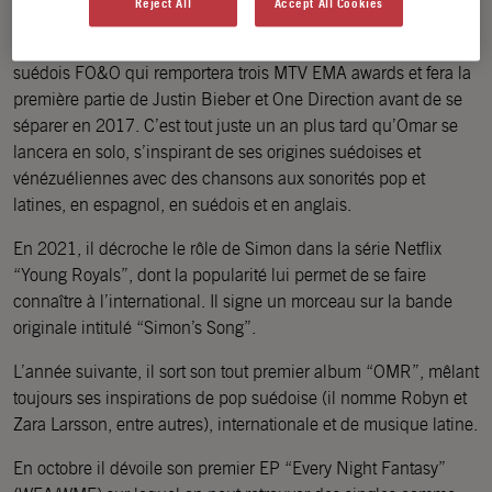
Reject All
Accept All Cookies
Artiste multi-casquettes, Omar Rudberg a fait ses premiers pas
sous les projecteurs à 14 ans lorsqu’il rejoint le boyband
suédois FO&O qui remportera trois MTV EMA awards et fera la
première partie de Justin Bieber et One Direction avant de se
séparer en 2017. C’est tout juste un an plus tard qu’Omar se
lancera en solo, s’inspirant de ses origines suédoises et
vénézuéliennes avec des chansons aux sonorités pop et
latines, en espagnol, en suédois et en anglais.
En 2021, il décroche le rôle de Simon dans la série Netflix
“Young Royals”, dont la popularité lui permet de se faire
connaître à l’international. Il signe un morceau sur la bande
originale intitulé “Simon’s Song”.
L’année suivante, il sort son tout premier album “OMR”, mêlant
toujours ses inspirations de pop suédoise (il nomme Robyn et
Zara Larsson, entre autres), internationale et de musique latine.
En octobre il dévoile son premier EP “Every Night Fantasy”