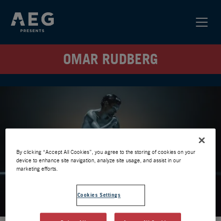
OMAR RUDBERG
By clicking “Accept All Cookies”, you agree to the storing of cookies on your
device to enhance site navigation, analyze site usage, and assist in our
marketing efforts.
Cookies Settings