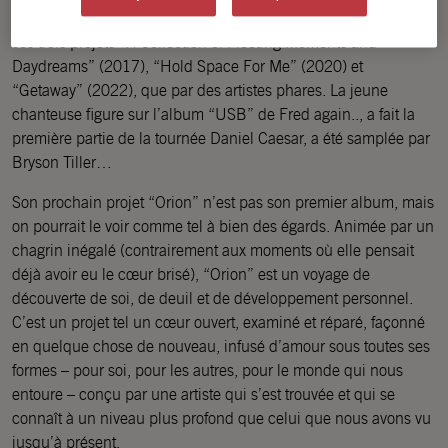
A 28 ans, Orion Sun est autant acclamée par la critique pour
ses trois projets “A Collection of Fleeting Moments and
Daydreams” (2017), “Hold Space For Me” (2020) et
“Getaway” (2022), que par des artistes phares. La jeune
chanteuse figure sur l’album “USB” de Fred again.., a fait la
première partie de la tournée Daniel Caesar, a été samplée par
Bryson Tiller…
Son prochain projet “Orion” n’est pas son premier album, mais
on pourrait le voir comme tel à bien des égards. Animée par un
chagrin inégalé (contrairement aux moments où elle pensait
déjà avoir eu le cœur brisé), “Orion” est un voyage de
découverte de soi, de deuil et de développement personnel.
C’est un projet tel un cœur ouvert, examiné et réparé, façonné
en quelque chose de nouveau, infusé d’amour sous toutes ses
formes – pour soi, pour les autres, pour le monde qui nous
entoure – conçu par une artiste qui s’est trouvée et qui se
connaît à un niveau plus profond que celui que nous avons vu
jusqu’à présent.