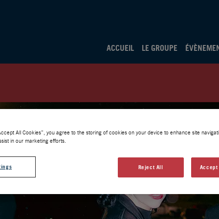
ACCUEIL
LE GROUPE
ÉVÈNEME
Accept All Cookies”, you agree to the storing of cookies on your device to enhance site navigati
sist in our marketing efforts.
tings
Reject All
Accept 