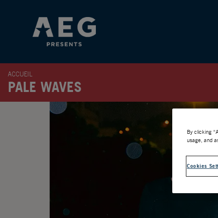
ACCUEIL
PALE WAVES
By clicking “
usage, and as
Cookies Set