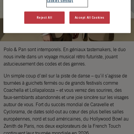
Cookies Settings
Reject All
Accept All Cookies
Polo & Pan sont intemporels. En géniaux tastemakers, le duo
nous invite dans un voyage musical rétro futuriste, jouant
astucieusement des codes et des genres.
Un simple coup d’œil sur la piste de danse – qu’il s’agisse de
tournées à guichets fermés ou de grands festivals comme
Coachella et Lollapalooza – et vous verrez des sourires, des
faux-semblants abandonnés et une joie sincère sur les visages
autour de vous. Fort du succès mondial de Caravelle et
Cyclorama, de dates sold-out au cœur des plus belles salles
européennes, nord et sud américaines, du Hollywood Bowl au
Zenith de Paris, nos deux explorateurs de la French Touch
continuent leur tournée mondiale en 2026.