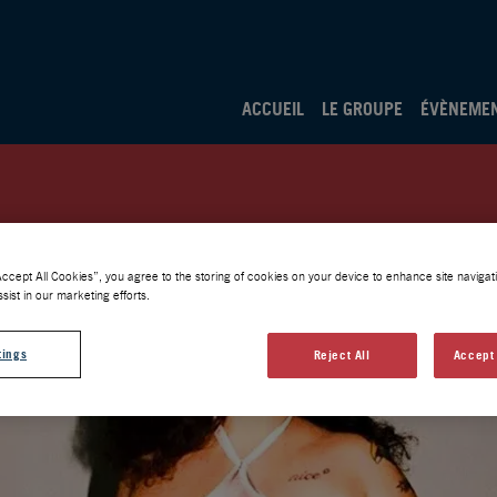
ACCUEIL
LE GROUPE
ÉVÈNEME
Accept All Cookies”, you agree to the storing of cookies on your device to enhance site navigati
sist in our marketing efforts.
tings
Reject All
Accept 