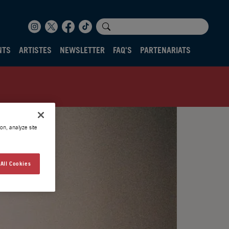
NTS
ARTISTES
NEWSLETTER
FAQ'S
PARTENARIATS
on, analyze site
All Cookies