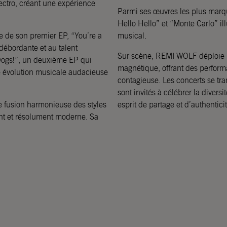
ectro, créant une expérience
Parmi ses œuvres les plus marqua
Hello Hello” et “Monte Carlo” ill
e de son premier EP, “You’re a
musical.
 débordante et au talent
Sur scène, REMI WOLF déploie 
o Dogs!”, un deuxième EP qui
magnétique, offrant des perform
e évolution musicale audacieuse
contagieuse. Les concerts se tra
sont invités à célébrer la divers
e fusion harmonieuse des styles
esprit de partage et d’authenticit
lant et résolument moderne. Sa