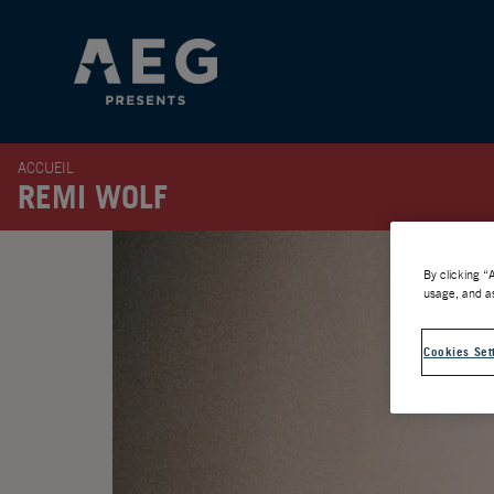
ACCUEIL
REMI WOLF
By clicking “
usage, and as
Cookies Set