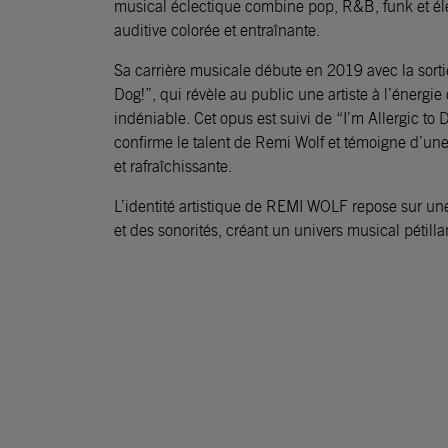
musical éclectique combine pop, R&B, funk et él
auditive colorée et entraînante.
Sa carrière musicale débute en 2019 avec la sorti
Dog!”, qui révèle au public une artiste à l’énergie
indéniable. Cet opus est suivi de “I’m Allergic t
confirme le talent de Remi Wolf et témoigne d’un
et rafraîchissante.
L’identité artistique de REMI WOLF repose sur un
et des sonorités, créant un univers musical pétil