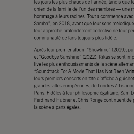
les jours les plus chauds de l’année, tandis que 
chien de la famille de l’un des membres — une m
hommage à leurs racines. Tout a commencé avec 
Samba”, en 2018, avant que leur sens mélodique
leur approche profondément collective ne leur pe
communauté de fans toujours plus fidèle.
Après leur premier album “Showtime” (2019), puis
et “Goodbye Sunshine” (2022), Rikas se sont im
live les plus enthousiasmants de la scène allem
“Soundtrack For A Movie That Has Not Been Writte
leurs premiers concerts en tête d’affiche à guiche
grandes villes européennes, de Londres à Lisbon
Paris. Fidèles à leur philosophie égalitaire, Sam
Ferdinand Hübner et Chris Ronge continuent de par
la scène à parts égales.