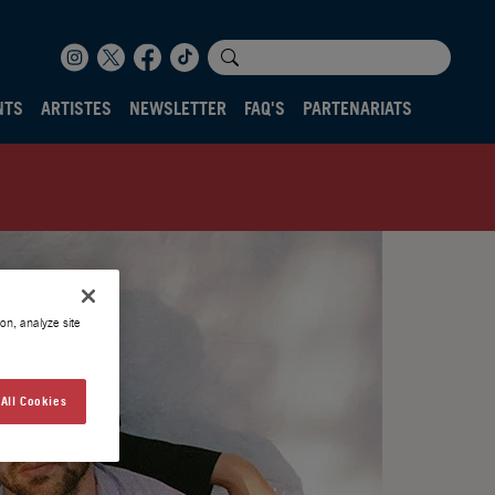
NTS
ARTISTES
NEWSLETTER
FAQ'S
PARTENARIATS
on, analyze site
All Cookies