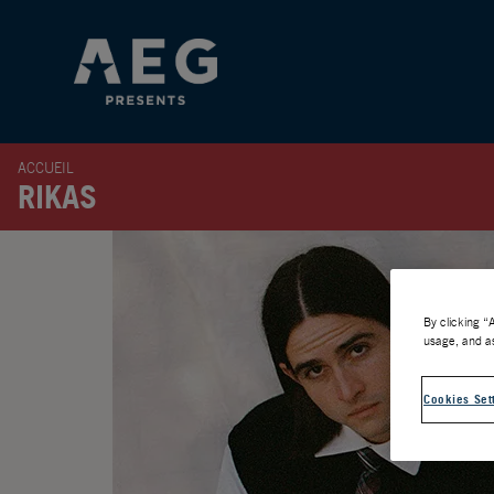
ACCUEIL
RIKAS
By clicking “
usage, and as
Cookies Set