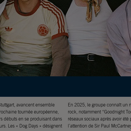
Stuttgart, avancent ensemble
En 2025, le groupe connaît un n
prochaine tournée européenne,
rock, notamment “Goodnight Toni
eurs débuts en se produisant dans
réseaux sociaux après avoir été
ours. Les « Dog Days » désignent
l’attention de Sir Paul McCartne