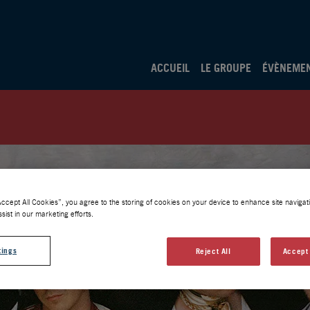
ACCUEIL
LE GROUPE
ÉVÈNEME
Accept All Cookies”, you agree to the storing of cookies on your device to enhance site navigati
sist in our marketing efforts.
tings
Reject All
Accept 