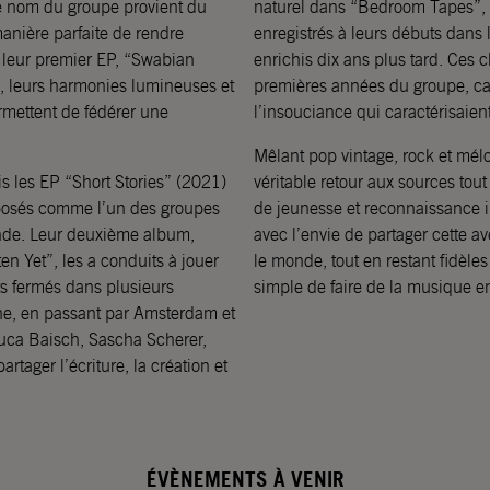
le nom du groupe provient du
naturel dans “Bedroom Tapes”,
anière parfaite de rendre
enregistrés à leurs débuts dans
leur premier EP, “Swabian
enrichis dix ans plus tard. Ces 
, leurs harmonies lumineuses et
premières années du groupe, cap
rmettent de fédérer une
l’insouciance qui caractérisaien
Mêlant pop vintage, rock et mél
 les EP “Short Stories” (2021)
véritable retour aux sources tou
posés comme l’un des groupes
de jeunesse et reconnaissance i
ande. Leur deuxième album,
avec l’envie de partager cette av
n Yet”, les a conduits à jouer
le monde, tout en restant fidèles 
ts fermés dans plusieurs
simple de faire de la musique 
ne, en passant par Amsterdam et
 Luca Baisch, Sascha Scherer,
tager l’écriture, la création et
ÉVÈNEMENTS À VENIR