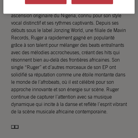
Ruger est un artiste de dancehall et afrobeats en pleine
ascension originaire du Nigeria, connu pour son style
vocal distinctif et ses rythmes captivants. Depuis ses
débuts sous le label Jonzing World, une filiale de Mavin
Records, Ruger a rapidement gagné en popularité
grâce à son talent pour mélanger des beats entraînants
avec des mélodies accrocheuses, créant des hits qui
résonnent bien au-delà des frontières africaines. Son
single “Ruger” et d’autres morceaux de son EP ont
solidifié sa réputation comme une étoile montante dans
le monde de l’afrobeats, où il est célébré pour son
approche innovante et son énergie sur scène. Ruger
continue de capturer l’attention avec sa musique
dynamique qui incite à la danse et reflète l’esprit vibrant
de la scène musicale africaine contemporaine.