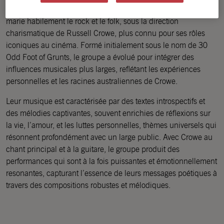
Russell Crowe & The Ordinary Fear of God est un groupe qui
marie habilement le rock et le folk, sous la direction
charismatique de Russell Crowe, plus connu pour ses rôles
iconiques au cinéma. Formé initialement sous le nom de 30
Odd Foot of Grunts, le groupe a évolué pour intégrer des
influences musicales plus larges, reflétant les expériences
personnelles et les racines australiennes de Crowe.
Leur musique est caractérisée par des textes introspectifs et
des mélodies captivantes, souvent enrichies de réflexions sur
la vie, l’amour, et les luttes personnelles, thèmes universels qui
résonnent profondément avec un large public. Avec Crowe au
chant principal et à la guitare, le groupe produit des
performances qui sont à la fois puissantes et émotionnellement
resonantes, capturant l’essence de leurs messages poétiques à
travers des compositions robustes et mélodiques.