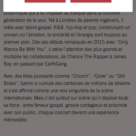
Samm Henshaw est un chanteur, compositeur et producteur
britannique qui a su imposer sa marque dans la nouvelle
génération de la soul. Né à Londres de parents nigérians, il
mêle avec talent gospel, R&B, hip-hop et pop, construisant un
univers où l’émotion, la sincérité et l’énergie sont toujours au
premier plan. Dès ses débuts remarqués en 2015 avec “Only
Wanna Be With You”, il attire l’attention des plus grands et
multiplie les collaborations, de Chance The Rapper à James
Bay, en passant par EarthGang.
Avec des titres puissants comme “Church”, “Grow” ou “Still
Broke”, Samm a cumulé des centaines de millions de streams
et s’est affirmé comme une voix singulière de la scène
internationale. Mais c’est surtout sur scène qu’il déploie toute
sa force : entre ferveur gospel, groove contagieux et proximité
avec son public, chaque concert devient une expérience
mémorable.