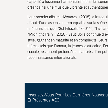
capacité à fusionner harmonieusement des sonorit
créant ainsi une musique vibrante et authentique
Leur premier album, “Mwanzo” (2008), a introdui
début d’une ascension remarquable sur la scène
ultérieurs tels que “Sol Filosofia” (2011), “Live an
“Midnight Train” (2020), Sauti Sol a continué d’ex
style, gagnant en maturité et en complexité. Leurs
thèmes tels que l’amour, la jeunesse africaine, l’
sociale, résonnent profondément auprès d’un publi
reconnaissance internationale.
Inscrivez-Vous Pour Les Dernières Nouveau
Et Préventes AEG