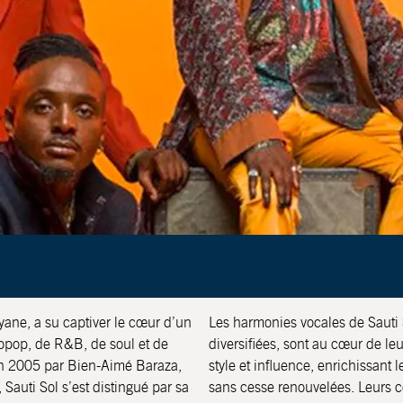
yane, a su captiver le cœur d’un
Les harmonies vocales de Sauti 
opop, de R&B, de soul et de
diversifiées, sont au cœur de 
 en 2005 par Bien-Aimé Baraza,
style et influence, enrichissant 
Sauti Sol s’est distingué par sa
sans cesse renouvelées. Leurs col