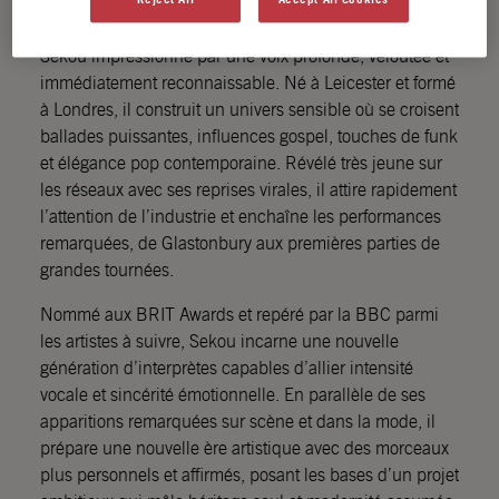
Nouvelle figure majeure de la soul-pop britannique,
Sekou impressionne par une voix profonde, veloutée et
immédiatement reconnaissable. Né à Leicester et formé
à Londres, il construit un univers sensible où se croisent
ballades puissantes, influences gospel, touches de funk
et élégance pop contemporaine. Révélé très jeune sur
les réseaux avec ses reprises virales, il attire rapidement
l’attention de l’industrie et enchaîne les performances
remarquées, de Glastonbury aux premières parties de
grandes tournées.
Nommé aux BRIT Awards et repéré par la BBC parmi
les artistes à suivre, Sekou incarne une nouvelle
génération d’interprètes capables d’allier intensité
vocale et sincérité émotionnelle. En parallèle de ses
apparitions remarquées sur scène et dans la mode, il
prépare une nouvelle ère artistique avec des morceaux
plus personnels et affirmés, posant les bases d’un projet