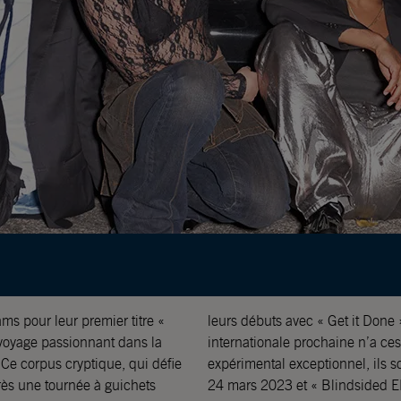
ms pour leur premier titre «
, l’attente de leur percée
voyage passionnant dans la
Faisant preuve d’un esprit
 Ce corpus cryptique, qui défie
ème album, « Acting Funny », le
rès une tournée à guichets
’année 2024. L’année a été