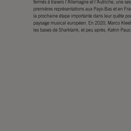
fermés à travers l’Allemagne et l’Autriche, une se
marquée par une tournée européenne en première p
premières représentations aux Pays-Bas et en Fr
série de festivals comme Eurosonic, Great Escap
la prochaine étape importante dans leur quête po
paysage musical européen. En 2020, Marco Kleeba
les bases de Sharktank, et peu après, Katrin Paucz