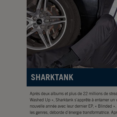
SHARKTANK
Après deux albums et plus de 22 millions de strea
leurs débuts avec « Get it Done » en juin 2021
Washed Up », Sharktank s’apprête à entamer un 
internationale prochaine n’a cessé de croître. 
nouvelle année avec leur dernier EP, « Blinded ».
expérimental exceptionnel, ils sortent leur deuxi
les genres, déborde d’énergie transformatrice. Ap
24 mars 2023 et « Blindsided EP » au début de l