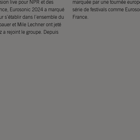
ssion live pour NPR et des
artie de Giant Rooks, une
ance, Eurosonic 2024 a marqué
e, Haldern Pop ou Europavox en
ur s’établir dans l’ensemble du
France.
uer et Mile Lechner ont jeté
 a rejoint le groupe. Depuis