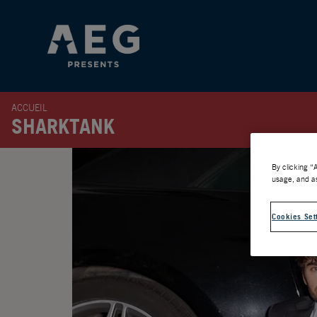
ACCUEIL
SHARKTANK
By clicking “
usage, and as
Cookies Set