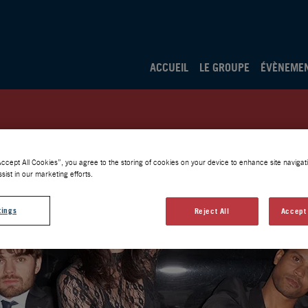
ACCUEIL
LE GROUPE
ÉVÈNEME
Accept All Cookies”, you agree to the storing of cookies on your device to enhance site navigati
sist in our marketing efforts.
tings
Reject All
Accept 